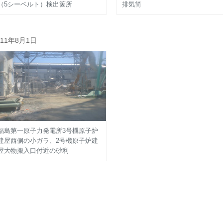
（5シーベルト）検出箇所
排気筒
011年8月1日
福島第一原子力発電所3号機原子炉
建屋西側の小ガラ、2号機原子炉建
屋大物搬入口付近の砂利