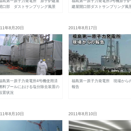
福島第一原子力発電所 原子炉建屋
福島第一原子力発電所3号機原子炉
開口部 ダストサンプリング風景
建屋開口部ダストサンプリング風
011年8月20日
2011年8月17日
福島第一原子力発電所4号機使用済
福島第一原子力発電所 現場から
燃料プールにおける塩分除去装置の
報告
設置状況
011年8月10日
2011年8月10日