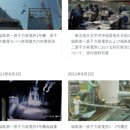
福島第一原子力発電所1号機 原子
「東北地方太平洋沖地震発生当初
炉建屋カバー鉄骨建方の作業状況
福島第一原子力発電所および福島
二原子力発電所における対応状況
ついて」添付資料写真
011年8月3日
2011年8月2日
福島第一原子力発電所1号機高線量
福島第一原子力発電所1・2号機主