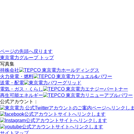
ページの先頭へ戻ります
東京電力グループ トップ
写真集
持株会社
火力発電・燃料
送電・配電
電気・ガス・くらし
再生可能エネルギー
公式アカウント：
サイトマップ