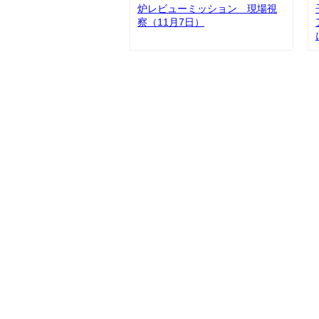
炉レビューミッション 現場視
察（11月7日）