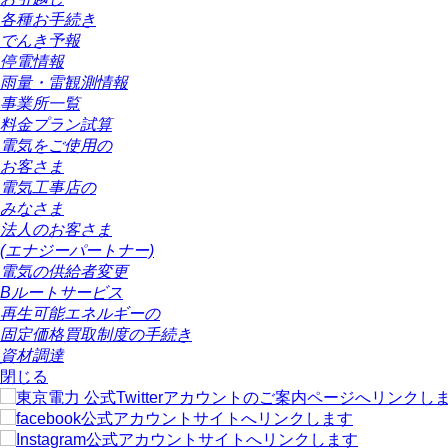
各種お手続き
でんき予報
停電情報
雨量・雷観測情報
事業所一覧
料金プラン試算
電気をご使用の
お客さま
電気工事店の
みなさま
法人のお客さま
(エナジーパートナー)
電気の供給者変更
Bルートサービス
再生可能エネルギーの
固定価格買取制度の手続き
資材調達
閉じる