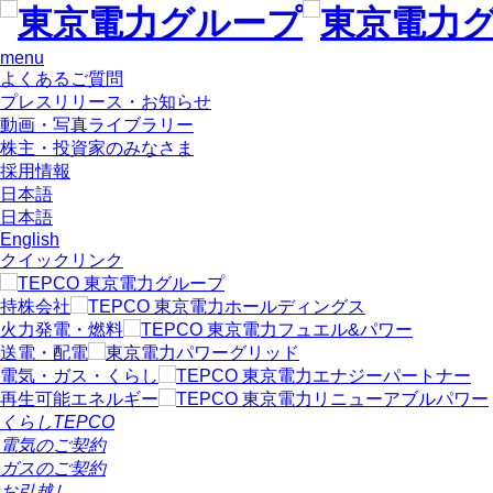
menu
よくあるご質問
プレスリリース・お知らせ
動画・写真ライブラリー
株主・投資家のみなさま
採用情報
日本語
日本語
English
クイックリンク
持株会社
火力発電・燃料
送電・配電
電気・ガス・くらし
再生可能エネルギー
くらしTEPCO
電気のご契約
ガスのご契約
お引越し