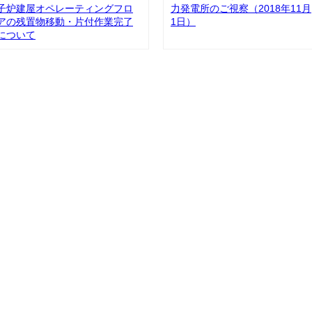
子炉建屋オペレーティングフロ
力発電所のご視察（2018年11月
アの残置物移動・片付作業完了
1日）
について