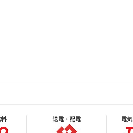
燃料
送電・配電
電気