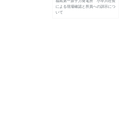
福島第一原子力発電所 小早川社長
による現場確認と所員への訓示につ
いて