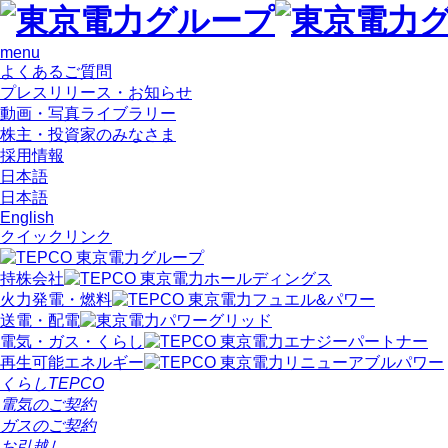
menu
よくあるご質問
プレスリリース・お知らせ
動画・写真ライブラリー
株主・投資家のみなさま
採用情報
日本語
日本語
English
クイックリンク
持株会社
火力発電・燃料
送電・配電
電気・ガス・くらし
再生可能エネルギー
くらしTEPCO
電気のご契約
ガスのご契約
お引越し