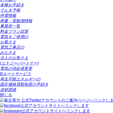
各種お手続き
でんき予報
停電情報
雨量・雷観測情報
事業所一覧
料金プラン試算
電気をご使用の
お客さま
電気工事店の
みなさま
法人のお客さま
(エナジーパートナー)
電気の供給者変更
Bルートサービス
再生可能エネルギーの
固定価格買取制度の手続き
資材調達
閉じる