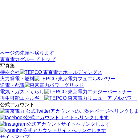
ページの先頭へ戻ります
東京電力グループ トップ
写真集
持株会社
火力発電・燃料
送電・配電
電気・ガス・くらし
再生可能エネルギー
公式アカウント：
サイトマップ