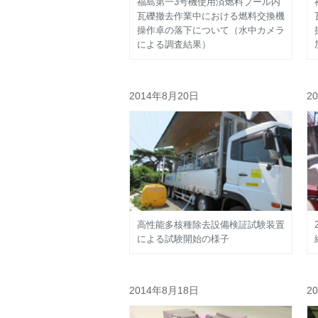
福島第一3号機使用済燃料プール内
瓦礫撤去作業中における燃料交換機
操作卓の落下について（水中カメラ
による調査結果）
2014年8月20日
2
高性能多核種除去設備検証試験装置
による試験開始の様子
2014年8月18日
2