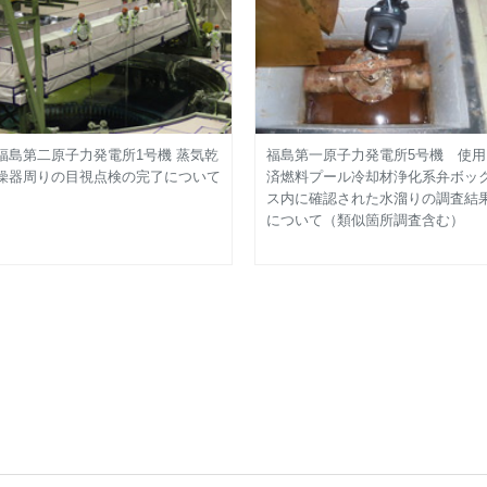
福島第二原子力発電所1号機 蒸気乾
福島第一原子力発電所5号機 使用
燥器周りの目視点検の完了について
済燃料プール冷却材浄化系弁ボッ
ス内に確認された水溜りの調査結
について（類似箇所調査含む）