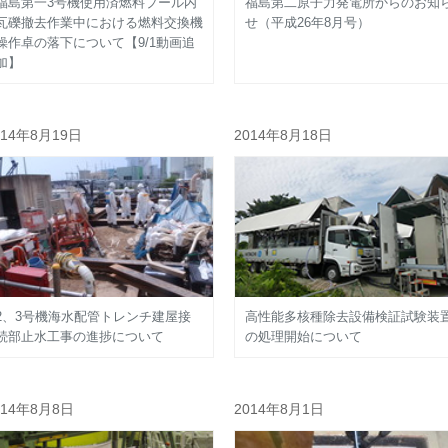
福島第一3号機使用済燃料プール内
福島第二原子力発電所からのお知
瓦礫撤去作業中における燃料交換機
せ（平成26年8月号）
操作卓の落下について【9/1動画追
加】
014年8月19日
2014年8月18日
2、3号機海水配管トレンチ建屋接
高性能多核種除去設備検証試験装
続部止水工事の進捗について
の処理開始について
014年8月8日
2014年8月1日