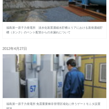
福島第一原子力発電所 淡水化装置濃縮水貯槽エリアにおける蒸発濃縮貯
槽（タンク）のベント配管からの水漏れについて
2012年4月27日
福島第一原子力発電所 免震重要棟非管理区域化に伴うゲートモニタ設置
状況