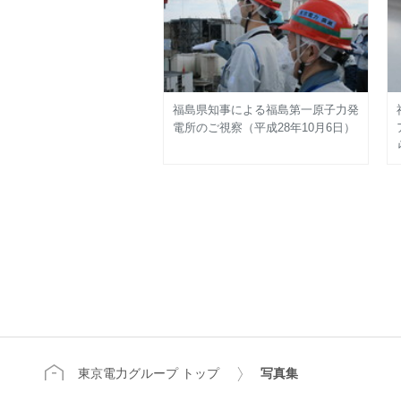
福島県知事による福島第一原子力発
電所のご視察（平成28年10月6日）
東京電力グループ トップ
写真集