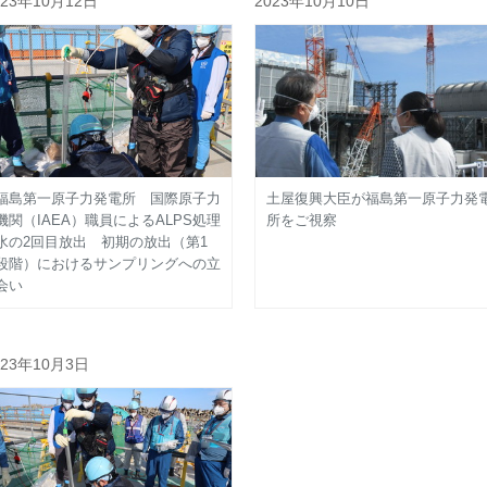
023年10月12日
2023年10月10日
福島第一原子力発電所 国際原子力
土屋復興大臣が福島第一原子力発
機関（IAEA）職員によるALPS処理
所をご視察
水の2回目放出 初期の放出（第1
段階）におけるサンプリングへの立
会い
023年10月3日