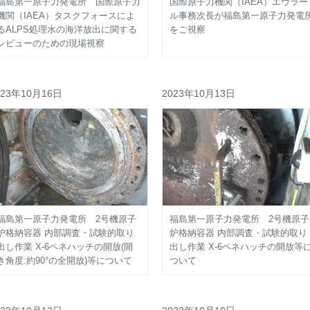
福島第一原子力発電所 国際原子力
国際原子力機関（IAEA）エヴラー
機関（IAEA）タスクフォースによ
ル事務次長が福島第一原子力発電
るALPS処理水の海洋放出に関する
をご視察
レビューのための現場視察
023年10月16日
2023年10月13日
福島第一原子力発電所 2号機原子
福島第一原子力発電所 2号機原子
炉格納容器 内部調査・試験的取り
炉格納容器 内部調査・試験的取り
出し作業 X-6ペネハッチの開放(開
出し作業 X-6ペネハッチの開放等
き角度:約90°の全開放)等について
ついて