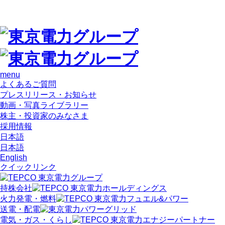
menu
よくあるご質問
プレスリリース・お知らせ
動画・写真ライブラリー
株主・投資家のみなさま
採用情報
日本語
日本語
English
クイックリンク
持株会社
火力発電・燃料
送電・配電
電気・ガス・くらし