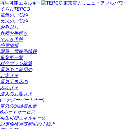
再生可能エネルギー
くらしTEPCO
電気のご契約
ガスのご契約
お引越し
各種お手続き
でんき予報
停電情報
雨量・雷観測情報
事業所一覧
料金プラン試算
電気をご使用の
お客さま
電気工事店の
みなさま
法人のお客さま
(エナジーパートナー)
電気の供給者変更
Bルートサービス
再生可能エネルギーの
固定価格買取制度の手続き