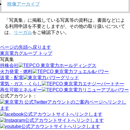
映像アーカイブ
「写真集」に掲載している写真等の資料は、書面などによ
る利用申請を不要としますが、その他の取り扱いについて
は、
リーガル
をご確認下さい。
ページの先頭へ戻ります
東京電力グループ トップ
写真集
持株会社
火力発電・燃料
送電・配電
電気・ガス・くらし
再生可能エネルギー
公式アカウント：