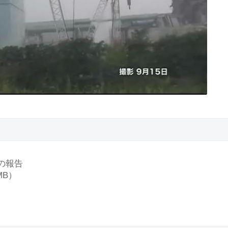
の報告
2MB）