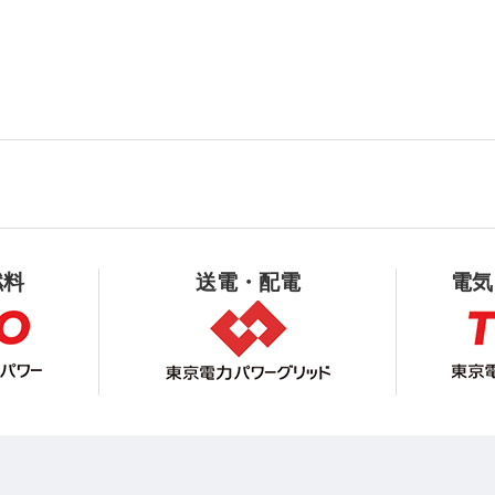
燃料
送電・配電
電気