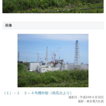
画像
（１）－１ ２～４号機外観（南高台より）
撮影日：平成24年６月18日
撮影：東京電力社員