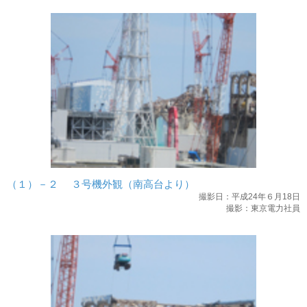
（１）－２ ３号機外観（南高台より）
撮影日：平成24年６月18日
撮影：東京電力社員