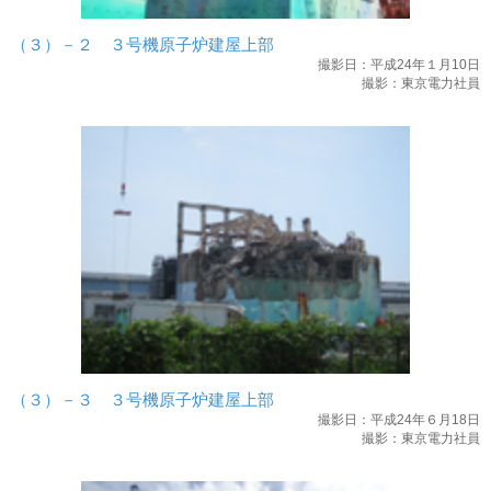
（３）－２ ３号機原子炉建屋上部
撮影日：平成24年１月10日
撮影：東京電力社員
（３）－３ ３号機原子炉建屋上部
撮影日：平成24年６月18日
撮影：東京電力社員