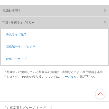
報道配付資料
写真・動画ライブラリー
会見ライブ配信
福島第一ライブカメラ
映像アーカイブ
「写真集」に掲載している写真等の資料は、書面などによる利用申請を不要
としますが、その他の取り扱いについては、
リーガル
をご確認下さい。
東京電力グループ トップ