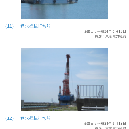
（11） 遮水壁杭打ち船
撮影日：平成24年６月18日
撮影：東京電力社員
（12） 遮水壁杭打ち船
撮影日：平成24年６月18日
撮影：東京電力社員