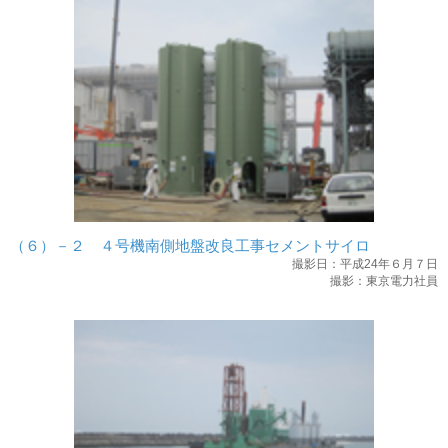
（６）－２ ４号機南側地盤改良工事セメントサイロ
撮影日：平成24年６月７日
撮影：東京電力社員