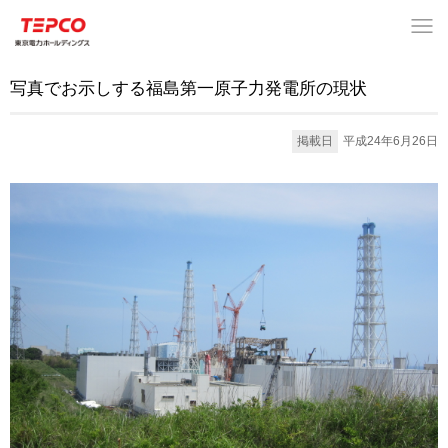
写真でお示しする福島第一原子力発電所の現状
掲載日
平成24年6月26日