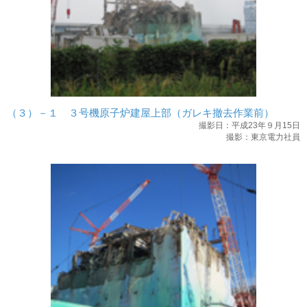
（３）－１ ３号機原子炉建屋上部（ガレキ撤去作業前）
撮影日：平成23年９月15日
撮影：東京電力社員