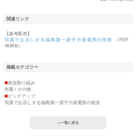
関連リンク
【参考配布】
写真でお示しする福島第一原子力発電所の現状
（PDF
483KB）
掲載
カテゴリー
■
状況取り組み
作業 / その他
■
ピックアップ
写真でお示しする福島第一原子力発電所の状況
＜一覧に戻る