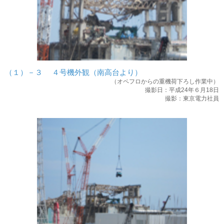
（１）－３ ４号機外観（南高台より）
（オペフロからの重機荷下ろし作業中）
撮影日：平成24年６月18日
撮影：東京電力社員