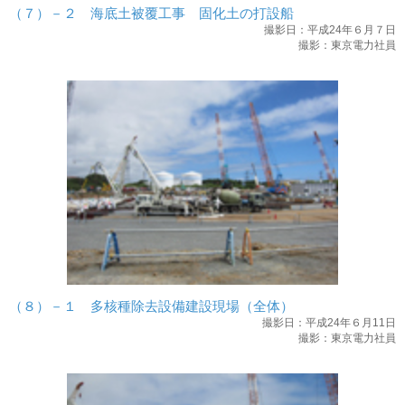
（７）－２ 海底土被覆工事 固化土の打設船
撮影日：平成24年６月７日
撮影：東京電力社員
（８）－１ 多核種除去設備建設現場（全体）
撮影日：平成24年６月11日
撮影：東京電力社員