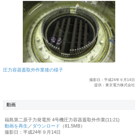
圧力容器蓋取外作業後の様子
撮影日：平成24年９月14日
提供：東京電力株式会社
動画
福島第二原子力発電所 4号機圧力容器蓋取外作業(11:21)
動画を再生
／
ダウンロード
（81.5MB）
撮影日：平成24年９月14日