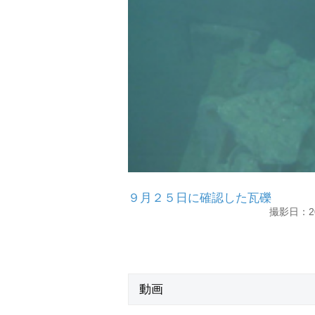
９月２５日に確認した瓦礫
撮影日：2
動画