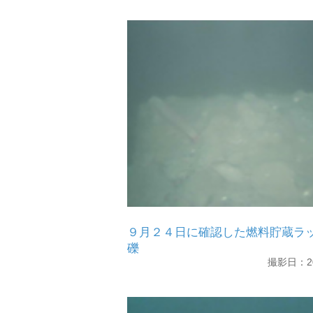
９月２４日に確認した燃料貯蔵ラ
礫
撮影日：20