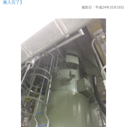
搬入完了】
撮影日：平成24年10月18日