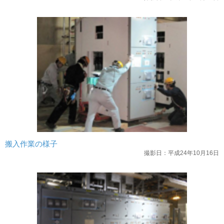
搬入作業の様子
撮影日：平成24年10月16日