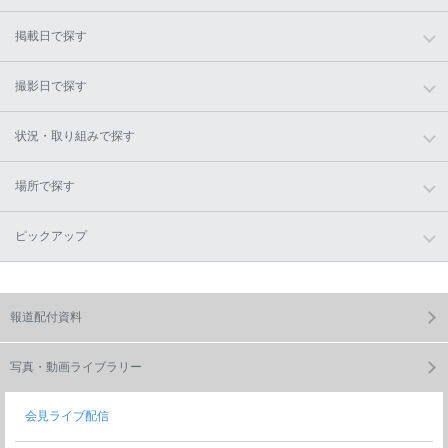
掲載日で探す
撮影日で探す
状況・取り組みで探す
場所で探す
ピックアップ
報道配付資料
写真・動画ライブラリー
会見ライブ配信