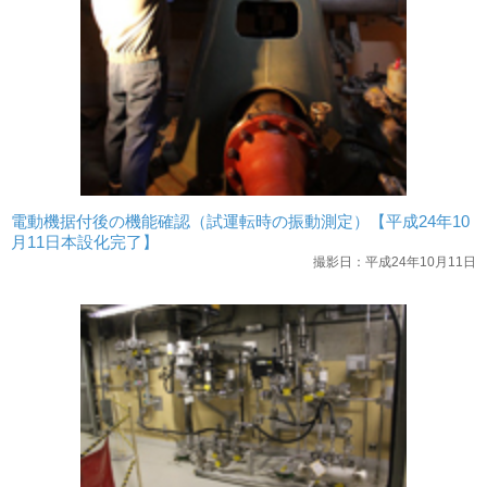
電動機据付後の機能確認（試運転時の振動測定）【平成24年10
月11日本設化完了】
撮影日：平成24年10月11日