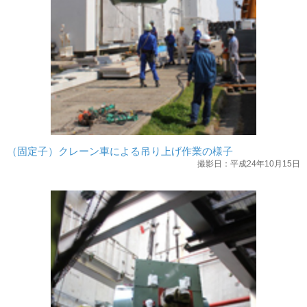
（固定子）クレーン車による吊り上げ作業の様子
撮影日：平成24年10月15日