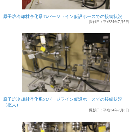
原子炉冷却材浄化系のパージライン仮設ホースでの接続状況
撮影日：平成24年7月6日
原子炉冷却材浄化系のパージライン仮設ホースでの接続状況
（拡大）
撮影日：平成24年7月6日