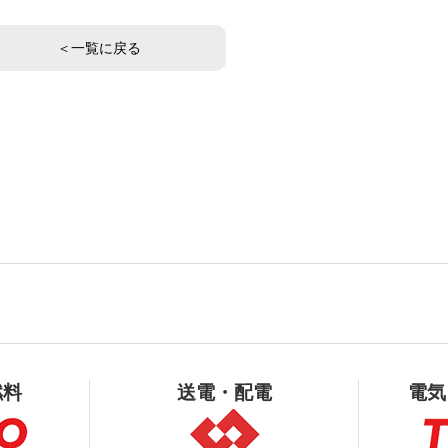
＜一覧に戻る
燃料
送電・配電
電気