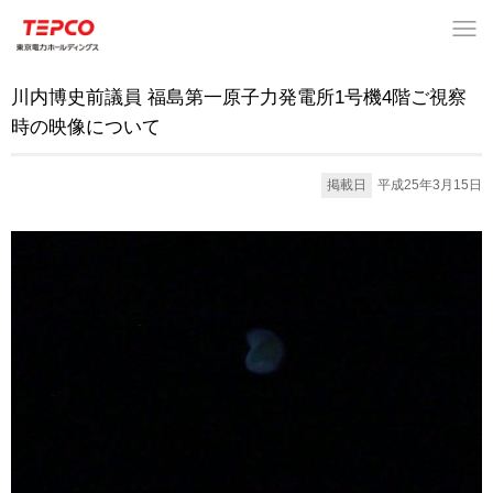
川内博史前議員 福島第一原子力発電所1号機4階ご視察
時の映像について
掲載日
平成25年3月15日