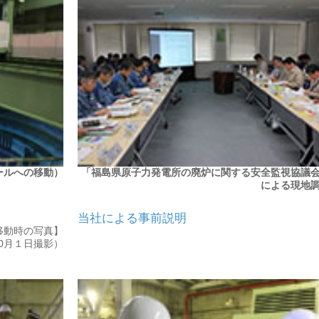
ールへの移動）
「福島県原子力発電所の廃炉に関する安全監視協議
による現地
当社による事前説明
移動時の写真】
10月１日撮影）