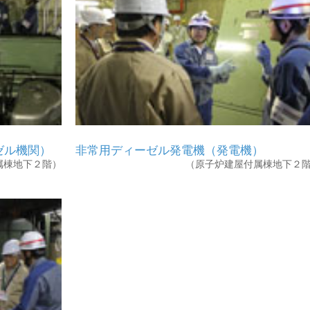
ゼル機関）
非常用ディーゼル発電機（発電機）
属棟地下２階）
（原子炉建屋付属棟地下２