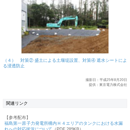
（４） 対策② 盛土による土堰堤設置、対策④ 遮水シートによ
る浸透防止
撮影日：平成25年8月20日
提供：東京電力株式会社
関連リンク
【参考配布】
福島第一原子力発電所構内Ｈ４エリアのタンクにおける水漏
れへの対応状況について
（PDF 289KB）