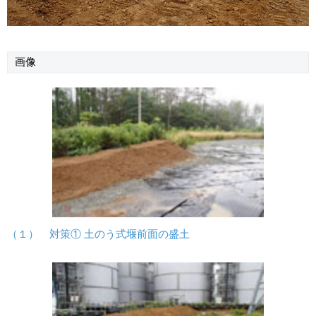
画像
（１） 対策① 土のう式堰前面の盛土