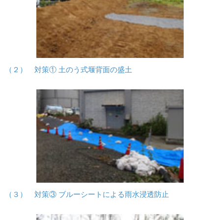
（２） 対策① 土のう式堰背面の盛土
（３） 対策③ ブルーシートによる雨水浸透防止