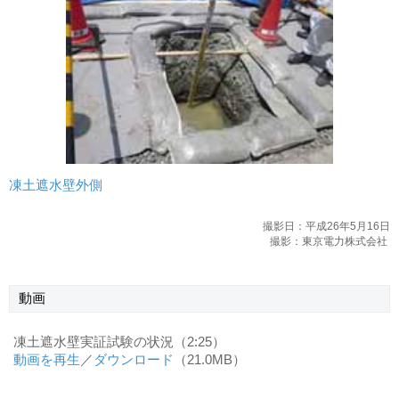
凍土遮水壁外側
撮影日：平成26年5月16日
撮影：東京電力株式会社
動画
凍土遮水壁実証試験の状況（2:25）
動画を再生
／
ダウンロード
（21.0MB）