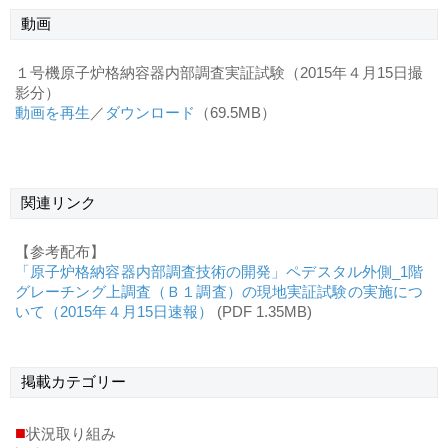
動画
１号機原子炉格納容器内部調査実証試験（2015年４月15日撮
影分）
動画を再生
／
ダウンロード
（69.5MB）
関連リンク
【参考配布】
「原子炉格納容器内部調査技術の開発」ペデスタル外側_1階
グレーチング上調査（Ｂ１調査）の現地実証試験の実施につ
いて（2015年４月15日速報）
(PDF 1.35MB)
掲載
カテゴリー
■
状況取り組み