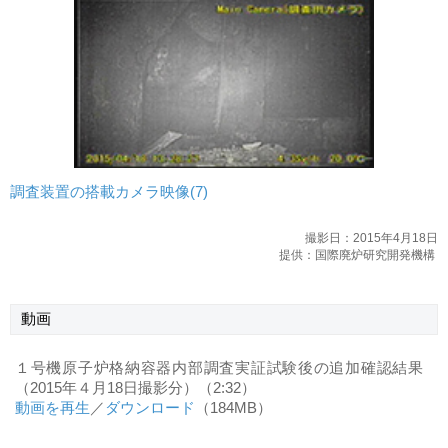
調査装置の搭載カメラ映像(7)
撮影日：2015年4月18日
提供：国際廃炉研究開発機構
動画
１号機原子炉格納容器内部調査実証試験後の追加確認結果
（2015年４月18日撮影分）（2:32）
動画を再生
／
ダウンロード
（184MB）