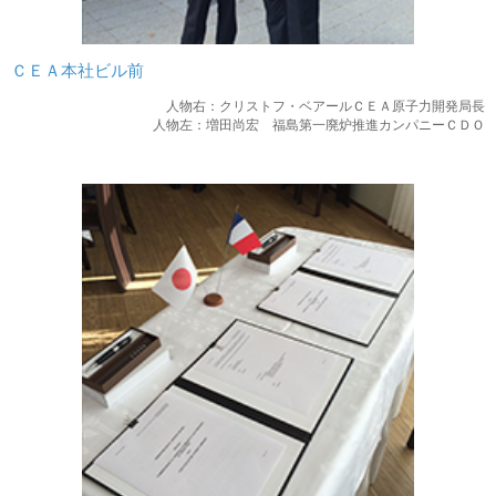
ＣＥＡ本社ビル前
人物右：クリストフ・ベアールＣＥＡ原子力開発局長
人物左：増田尚宏 福島第一廃炉推進カンパニーＣＤＯ