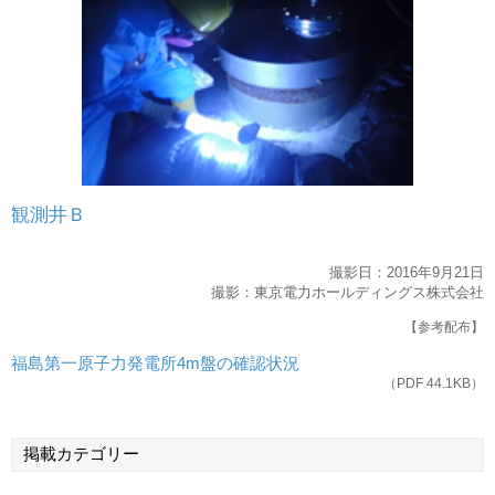
観測井Ｂ
撮影日：
2016
年
9
月
21
日
撮影：東京電力ホールディングス株式会社
【参考配布】
福島第一原子力発電所4m盤の確認状況
（PDF 44.1KB）
掲載
カテゴリー