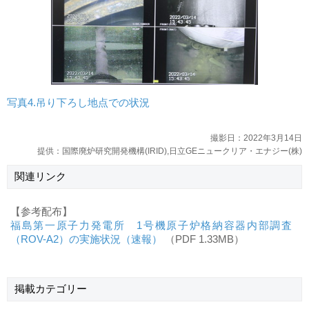
写真4.吊り下ろし地点での状況
撮影日：2022年3月14日
提供：国際廃炉研究開発機構(IRID),日立GEニュークリア・エナジー(株)
関連リンク
【参考配布】
福島第一原子力発電所 1号機原子炉格納容器内部調査
（ROV-A2）の実施状況（速報）
（PDF 1.33MB）
掲載
カテゴリー