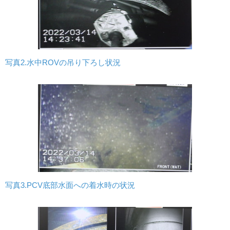
写真2.水中ROVの吊り下ろし状況
写真3.PCV底部水面への着水時の状況