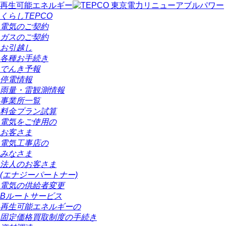
再生可能エネルギー
くらしTEPCO
電気のご契約
ガスのご契約
お引越し
各種お手続き
でんき予報
停電情報
雨量・雷観測情報
事業所一覧
料金プラン試算
電気をご使用の
お客さま
電気工事店の
みなさま
法人のお客さま
(エナジーパートナー)
電気の供給者変更
Bルートサービス
再生可能エネルギーの
固定価格買取制度の手続き