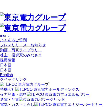
menu
よくあるご質問
プレスリリース・お知らせ
動画・写真ライブラリー
株主・投資家のみなさま
採用情報
日本語
日本語
English
クイックリンク
持株会社
火力発電・燃料
送電・配電
電気・ガス・くらし