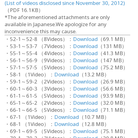
(List of videos disclosed since November 30, 2012)
（PDF 16.1KB）
*The aforementioned attachments are only
available in Japanese.We apologize for any
inconvenience this may cause.
・52-1～52-8 （8Videos）：
Download
（69.1 MB）
・53-1～53-7 （7Videos）：
Download
（131 MB）
・55-1～55-4 （4Videos）：
Download
（41.3 MB）
・56-1～56-9 （9Videos）：
Download
（147 MB）
・57-1～57-5 （5Videos）：
Download
（75.2 MB）
・58-1 （1Video）：
Download
（13.2 MB）
・59-1～59-2 （2Videos）：
Download
（26.9 MB）
・60-1～60-3 （3Videos）：
Download
（56.6 MB）
・61-1～61-5 （5Videos）：
Download
（93.9 MB）
・65-1～65-2 （2Videos）：
Download
（32.0 MB）
・66-1～66-5 （5Videos）：
Download
（71.1 MB）
・67-1 （1Video）：
Download
（10.7 MB）
・68-1 （1Video）：
Download
（12.8 MB）
・69-1～69-5 （5Videos）：
Download
（75.1 MB）